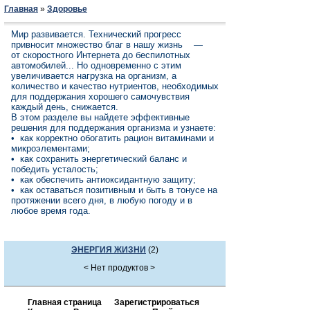
Главная
»
Здоровье
Мир развивается. Технический прогресс
привносит множество благ в нашу
жизнь —
от скоростного Интернета до беспилотных
автомобилей... Но одно
временно с этим
увеличивается нагрузка на организм, а
количество и каче
ство нутриентов, необходимых
для поддержания хорошего самочувствия
каждый день, снижается.
В этом разделе вы найдете эффективные
решения для поддержания орга
низма и узнаете:
•
как корректно обогатить рацион витаминами и
микроэлементами;
•
как сохранить энергетический баланс и
победить усталость;
•
как обеспечить антиоксидантную защиту;
•
как оставаться позитивным и быть в тонусе на
протяжении всего дня,
в любую погоду и в
любое время года.
ЭНЕРГИЯ ЖИЗНИ
(2)
< Нет продуктов >
Главная страница
Зарегистрироваться